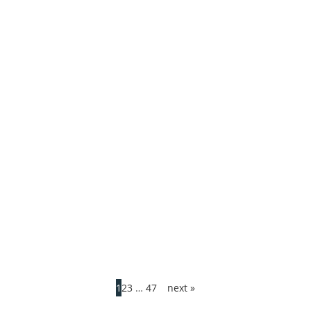
1
2
3
…
47
next »