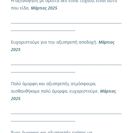
Η αξιολόγηση με άριστα δεν είναι τυχαία, είναι αυτό
που είδα.
Μάρτιος 2025
______________________________________________________________
____________________________________
Ευχαριστούμε για την αξιοπρεπή αποδοχή.
Μάρτιος
2025
______________________________________________________________
____________________________________
Πολύ όμορφη και αξιοπρεπής ατμόσφαιρα,
αισθανθήκαμε πολύ όμορφα, ευχαριστούμε.
Μάρτιος
2025
______________________________________________________________
____________________________________
Ένας όμορφος και αξιοπρεπής τρόπος να