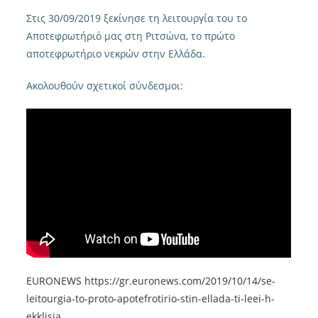
Στις 30/09/2019 ξεκίνησε τη λειτουργία του το
Αποτεφρωτήριό μας στη Ριτσώνα, το πρώτο
αποτεφρωτήριο νεκρών στην Ελλάδα.
Ακολουθούν σχετικοί σύνδεσμοι:
EURONEWS https://gr.euronews.com/2019/10/14/se-
leitourgia-to-proto-apotefrotirio-stin-ellada-ti-leei-h-
ekklisia