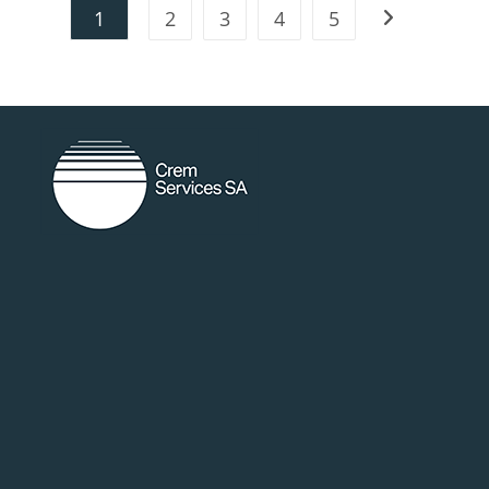
1
2
3
4
5
random