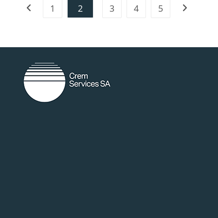
1
2
3
4
5
random