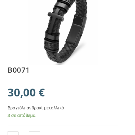
B0071
30,00
€
Βραχιόλι ανθρακί μεταλλικό
3 σε απόθεμα
B0071 ποσότητα