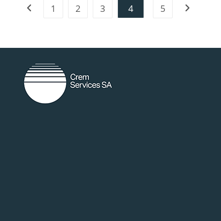
1
2
3
4
5
random