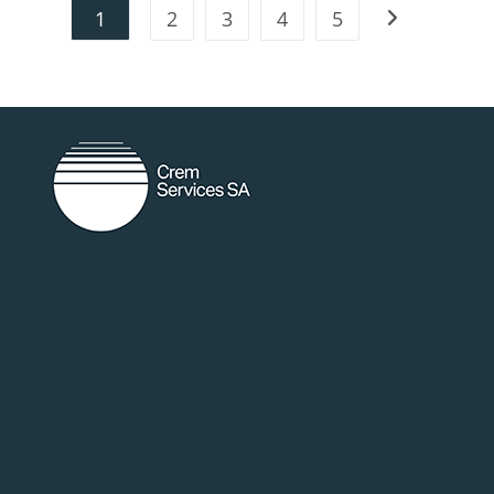
1
2
3
4
5
random