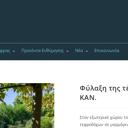
έφρας
Προϊόντα Ενθύμησης
Νέα
Επικοινωνία
Φύλαξη της τ
ΚΑΝ.
Στον εξωτερικό χώρου 
τεφροδόχων σε μαρμάριν