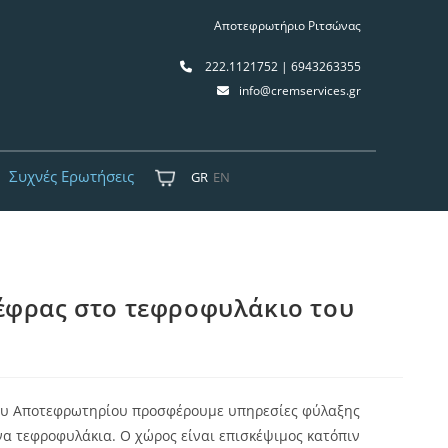
Αποτεφρωτήριο Ριτσώνας
222.1121752 | 6943263355
info@cremservices.gr
Συχνές Ερωτήσεις
GR
EN
έφρας στο τεφροφυλάκιο του
του Αποτεφρωτηρίου προσφέρουμε υπηρεσίες φύλαξης
α τεφροφυλάκια. Ο χώρος είναι επισκέψιμος κατόπιν