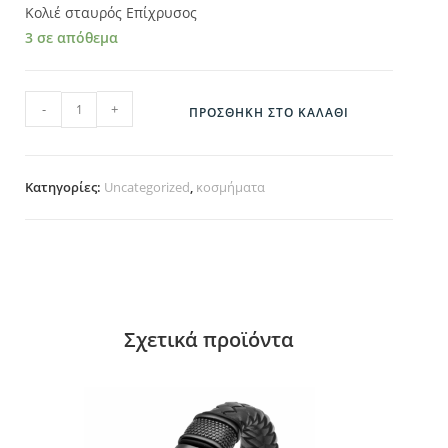
Κολιέ σταυρός Επίχρυσος
3 σε απόθεμα
D9876G
-
+
ΠΡΟΣΘΉΚΗ ΣΤΟ ΚΑΛΆΘΙ
ποσότητα
Κατηγορίες:
Uncategorized
,
κοσμήματα
Σχετικά προϊόντα