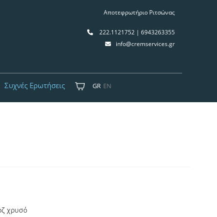
Αποτεφρωτήριο Ριτσώνας
222.1121752 | 6943263355
info@cremservices.gr
Συχνές Ερωτήσεις
GR
EN
οζ χρυσό