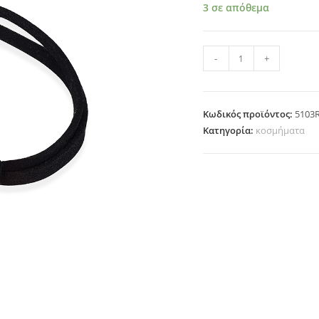
3 σε απόθεμα
5103RG
-
+
ποσότητα
Κωδικός προϊόντος:
5103
Κατηγορία:
κοσμήματα