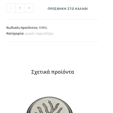
6986L ποσότητα
-
+
ΠΡΟΣΘΉΚΗ ΣΤΟ ΚΑΛΆΘΙ
Κωδικός προϊόντος:
6986L
Κατηγορία:
μικρές τεφροδόχοι
Σχετικά προϊόντα