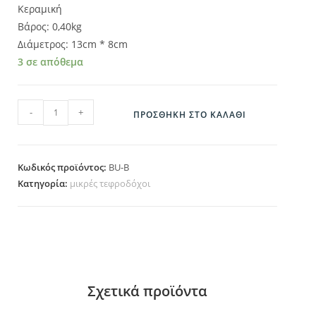
Κεραμική
Βάρος: 0,40kg
Διάμετρος: 13cm * 8cm
3 σε απόθεμα
BU-B ποσότητα
-
+
ΠΡΟΣΘΉΚΗ ΣΤΟ ΚΑΛΆΘΙ
Κωδικός προϊόντος:
BU-B
Κατηγορία:
μικρές τεφροδόχοι
Σχετικά προϊόντα