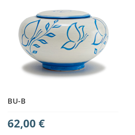
BU-B
62,00
€