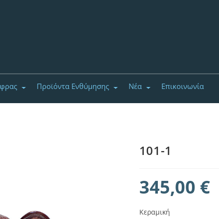
έφρας
Προϊόντα Ενθύμησης
Νέα
Επικοινωνία
101-1
345,00
€
Κεραμική