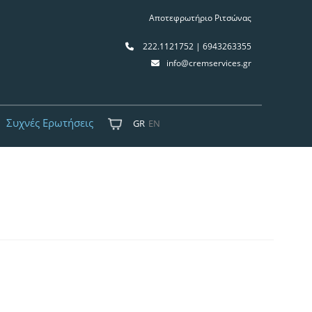
Αποτεφρωτήριο Ριτσώνας
222.1121752 | 6943263355
info@cremservices.gr
Συχνές Ερωτήσεις
GR
EN