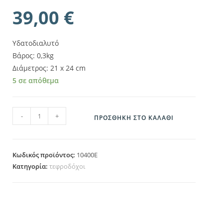
39,00
€
Υδατοδιαλυτό
Βάρος: 0,3kg
Διάμετρος: 21 x 24 cm
5 σε απόθεμα
10400E
-
+
ΠΡΟΣΘΉΚΗ ΣΤΟ ΚΑΛΆΘΙ
ποσότητα
Κωδικός προϊόντος:
10400E
Κατηγορία:
τεφροδόχοι