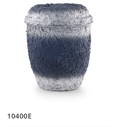
10400E