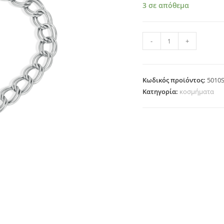
3 σε απόθεμα
5010S ποσότητα
-
+
Κωδικός προϊόντος:
5010
Κατηγορία:
κοσμήματα