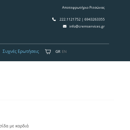
Αποτεφρωτήριο Ριτσώνας
222.1121752 | 6943263355
info@cremservices.gr
Συχνές Ερωτήσεις
GR
EN
σίδα με καρδιά