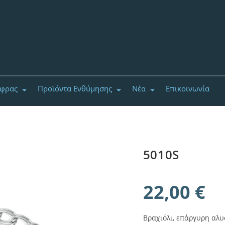
έφρας
Προϊόντα Ενθύμησης
Νέα
Επικοινωνία
5010S
22,00
€
Βραχιόλι, επάργυρη αλυ