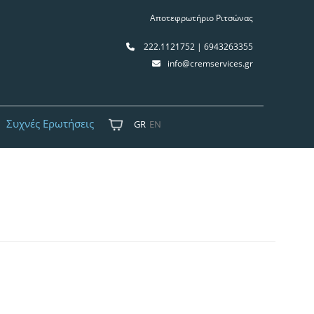
Αποτεφρωτήριο Ριτσώνας
222.1121752 | 6943263355
info@cremservices.gr
Συχνές Ερωτήσεις
GR
EN