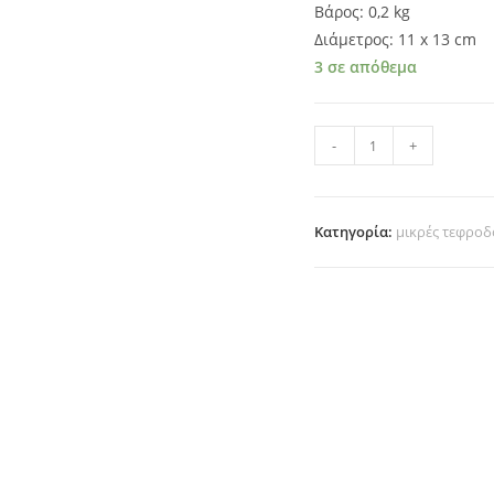
Βάρος: 0,2 kg
Διάμετρος: 11 x 13 cm
3 σε απόθεμα
508581
-
+
ποσότητα
Κατηγορία:
μικρές τεφροδ