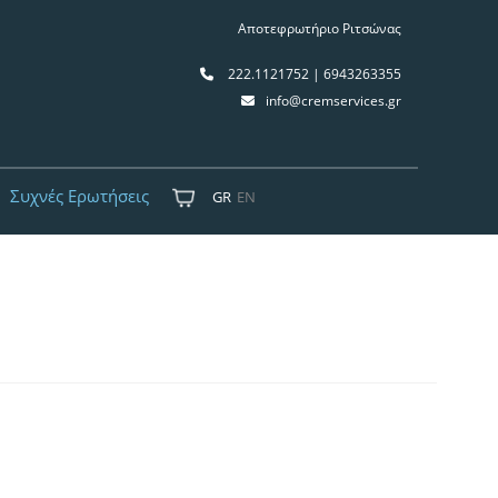
Αποτεφρωτήριο Ριτσώνας
222.1121752 | 6943263355
info@cremservices.gr
Συχνές Ερωτήσεις
GR
EN